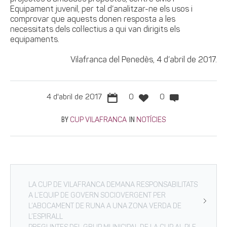
Equipament juvenil, per tal d’analitzar-ne els usos i
comprovar que aquests donen resposta a les
necessitats dels col·lectius a qui van dirigits els
equipaments.
Vilafranca del Penedès, 4 d’abril de 2017.
4 d'abril de 2017
0
0
BY
IN
CUP VILAFRANCA
NOTÍCIES
LA CUP DE VILAFRANCA DEMANA RESPONSABILITATS
A L’EQUIP DE GOVERN SOCIOVERGENT PER
L’ABOCAMENT DE RUNA A UNA ZONA VERDA DE
L’ESPIRALL