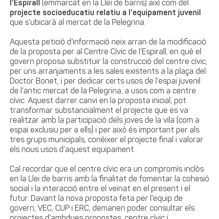
l’Espirall
(emmarcat en la Llei de barris) així com del
projecte socioeducatiu relatiu a l’equipament juvenil
que s’ubicarà al mercat de la Pelegrina.
Aquesta petició d’informació neix arran de la modificació
de la proposta per al Centre Cívic de l’Espirall, en què el
govern proposa substituir la construcció del centre cívic,
per uns arranjaments a les sales existents a la plaça del
Doctor Bonet, i per dedicar certs usos de l’espai juvenil
de l’antic mercat de la Pelegrina, a usos com a centre
cívic. Aquest darrer canvi en la proposta inicial, pot
transformar substancialment el projecte que es va
realitzar amb la participació dels joves de la vila (com a
espai exclusiu per a ells) i per això és important per als
tres grups municipals, conèixer el projecte final i valorar
els nous usos d’aquest equipament.
Cal recordar que el centre cívic era un compromís inclòs
en la Llei de barris amb la finalitat de fomentar la cohesió
social i la interacció entre el veïnat en el present i el
futur. Davant la nova proposta feta per l’equip de
govern, VEC, CUP i ERC, demanen poder consultar els
projectes d’ambdues propostes, centre cívic i