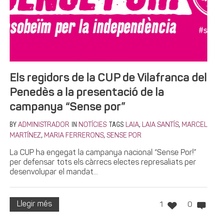
Els regidors de la CUP de Vilafranca del
Penedès a la presentació de la
campanya “Sense por”
BY
IN
TAGS
,
,
ADMINISTRADOR
NOTÍCIES
LAIA
LAIA SANTÍS
MARCEL
,
,
MARTÍNEZ
MARIA FERRERONS
SENSE POR
La CUP ha engegat la campanya nacional “Sense Por!”
per defensar tots els càrrecs electes represaliats per
desenvolupar el mandat...
Llegir més
1
0