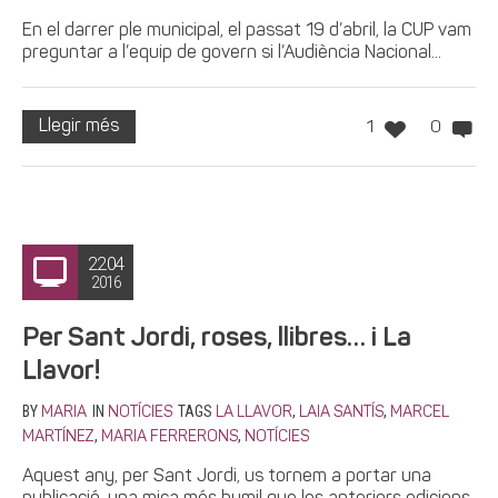
En el darrer ple municipal, el passat 19 d’abril, la CUP vam
preguntar a l’equip de govern si l’Audiència Nacional...
Llegir més
1
0
22.04
2016
Per Sant Jordi, roses, llibres… i La
Llavor!
BY
IN
TAGS
,
,
MARIA
NOTÍCIES
LA LLAVOR
LAIA SANTÍS
MARCEL
,
,
MARTÍNEZ
MARIA FERRERONS
NOTÍCIES
Aquest any, per Sant Jordi, us tornem a portar una