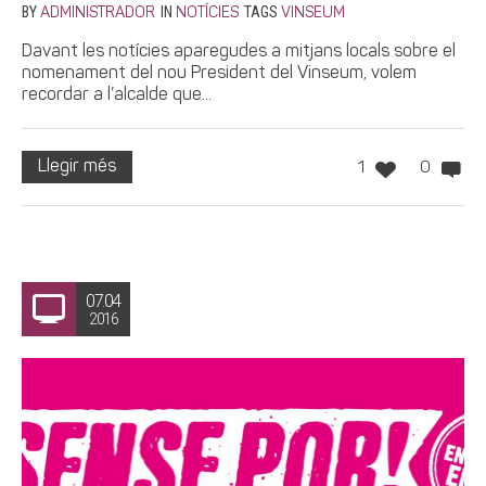
BY
IN
TAGS
ADMINISTRADOR
NOTÍCIES
VINSEUM
Davant les notícies aparegudes a mitjans locals sobre el
nomenament del nou President del Vinseum, volem
recordar a l’alcalde que...
Llegir més
1
0
07.04
2016