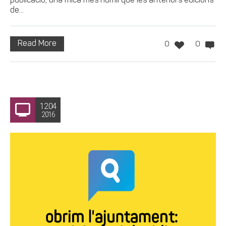
publicació, una mica més humil que les anteriors edicions
de...
Read More
0
0
12.04
2016