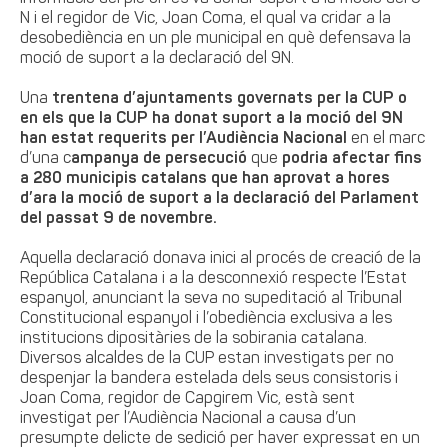
N i el regidor de Vic, Joan Coma, el qual va cridar a la
desobediència en un ple municipal en què defensava la
moció de suport a la declaració del 9N.
Una
trentena d’ajuntaments governats per la CUP o
en els que la CUP ha donat suport a la moció del 9N
han estat requerits per l’Audiència Nacional
en el marc
d’una c
ampanya de persecució
que
podria afectar fins
a 280 municipis catalans que han aprovat a hores
d’ara la moció de suport a la declaració del Parlament
del passat 9 de novembre.
Aquella declaració donava inici al procés de creació de la
República Catalana i a la desconnexió respecte l’Estat
espanyol, anunciant la seva no supeditació al Tribunal
Constitucional espanyol i l’obediència exclusiva a les
institucions dipositàries de la sobirania catalana.
Diversos alcaldes de la CUP estan investigats per no
despenjar la bandera estelada dels seus consistoris i
Joan Coma, regidor de Capgirem Vic, està sent
investigat per l’Audiència Nacional a causa d’un
presumpte delicte de sedició per haver expressat en un