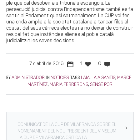
ple que cal desobeir als tribunals espanyols. La
persecució judicial contra l’independentisme també es fa
sentir al Parlament quasi setmanalment. La CUP vol fer
una crida àmplia a la societat catalana a tancar files al
costat del seus càrrecs electes i a no deixar de construir
res pel fet que instàncies alienes al poble català
judicialitzin les seves decisions.
7 d'abril de 2016
1
0
BY
IN
TAGS
,
,
ADMINISTRADOR
NOTÍCIES
LAIA
LAIA SANTÍS
MARCEL
,
,
MARTÍNEZ
MARIA FERRERONS
SENSE POR
COMUNICAT DE LA CUP DE VILAFRANCA SOBRE EL
NOMENAMENT DEL NOU PRESIDENT DEL VINSEUM
LA CUP DE VILAFRANCA CRITICA LA