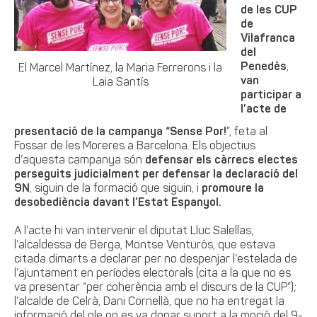
de les CUP
de
Vilafranca
del
Penedès
,
El Marcel Martínez, la Maria Ferrerons i la
van
Laia Santís
participar a
l’acte de
presentació de la campanya “Sense Por!
”, feta al
Fossar de les Moreres a Barcelona. Els objectius
d’aquesta campanya són
defensar els càrrecs electes
perseguits judicialment per defensar la declaració del
9N
, siguin de la formació que siguin, i
promoure la
desobediència davant l’Estat Espanyol.
A l’acte hi van intervenir el diputat Lluc Salellas;
l’alcaldessa de Berga, Montse Venturós, que estava
citada dimarts a declarar per no despenjar l’estelada de
l’ajuntament en períodes electorals (cita a la que no es
va presentar “per coherència amb el discurs de la CUP”);
l’alcalde de Celrà, Dani Cornellà, que no ha entregat la
informació del ple on es va donar suport a la moció del 9-