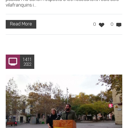
vilafranquins i...
Read More
0
0
14.11
2022