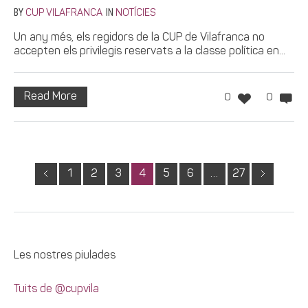
BY
IN
CUP VILAFRANCA
NOTÍCIES
Un any més, els regidors de la CUP de Vilafranca no
accepten els privilegis reservats a la classe política en...
Read More
0
0
1
2
3
4
5
6
…
27
Les nostres piulades
Tuits de @cupvila