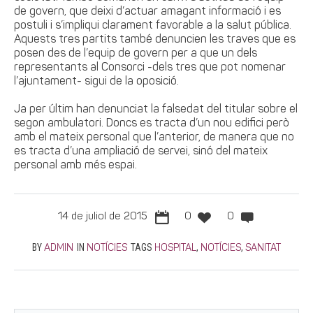
de govern, que deixi d’actuar amagant informació i es
postuli i s’impliqui clarament favorable a la salut pública.
Aquests tres partits també denuncien les traves que es
posen des de l’equip de govern per a que un dels
representants al Consorci -dels tres que pot nomenar
l’ajuntament- sigui de la oposició.
Ja per últim han denunciat la falsedat del titular sobre el
segon ambulatori. Doncs es tracta d’un nou edifici però
amb el mateix personal que l’anterior, de manera que no
es tracta d’una ampliació de servei, sinó del mateix
personal amb més espai.
14 de juliol de 2015
0
0
BY
IN
TAGS
,
,
ADMIN
NOTÍCIES
HOSPITAL
NOTÍCIES
SANITAT