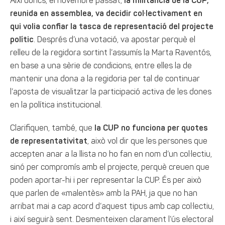
Així doncs, el novembre passat,
la militància de la CUP,
reunida en assemblea, va decidir col·lectivament en
qui volia confiar la tasca de representació del projecte
polític
. Després d’una votació, va apostar perquè el
relleu de la regidora sortint l’assumís la Marta Raventós,
en base a una sèrie de condicions, entre elles la de
mantenir una dona a la regidoria per tal de continuar
l’aposta de visualitzar la participació activa de les dones
en la política institucional.
Clarifiquen, també, que
la CUP no funciona per quotes
de representativitat
, això vol dir que les persones que
accepten anar a la llista no ho fan en nom d’un col·lectiu,
sinó per compromís amb el projecte, perquè creuen que
poden aportar-hi i per representar la CUP. És per això
que parlen de «malentès» amb la PAH, ja que no han
arribat mai a cap acord d’aquest tipus amb cap col·lectiu,
i així seguirà sent. Desmenteixen clarament l’ús electoral