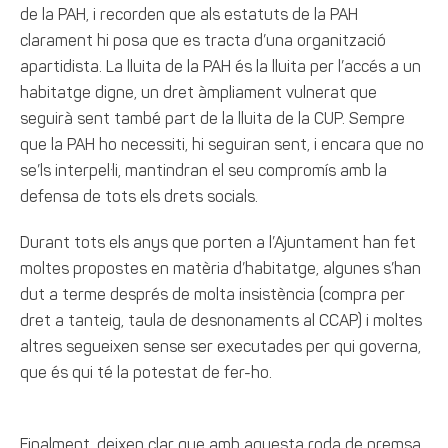
de la PAH, i recorden que als estatuts de la PAH
clarament hi posa que es tracta d’una organització
apartidista. La lluita de la PAH és la lluita per l’accés a un
habitatge digne, un dret àmpliament vulnerat que
seguirà sent també part de la lluita de la CUP. Sempre
que la PAH ho necessiti, hi seguiran sent, i encara que no
se’ls interpel·li, mantindran el seu compromís amb la
defensa de tots els drets socials.
Durant tots els anys que porten a l’Ajuntament han fet
moltes propostes en matèria d’habitatge, algunes s’han
dut a terme després de molta insistència (compra per
dret a tanteig, taula de desnonaments al CCAP) i moltes
altres segueixen sense ser executades per qui governa,
que és qui té la potestat de fer-ho.
Finalment, deixen clar que amb aquesta roda de premsa