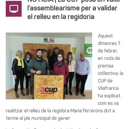
NOTÍCIA | La CUP posa en valor
l’assemblearisme per a validar
el relleu en la regidoria
Aquest
dimecres 7
de febrer,
en roda de
premsa
col·lectiva, la
CUP de
Vilafranca
ha explicat
com es va
realitzar el relleu de la regidora Maria Ferrerons dut a
terme al ple municipal de gener.