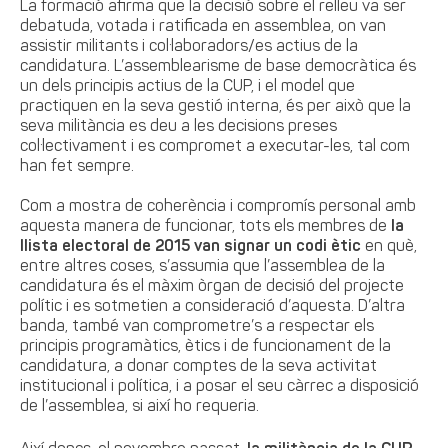
La formació afirma que la decisió sobre el relleu va ser
debatuda, votada i ratificada en assemblea, on van
assistir militants i col·laboradors/es actius de la
candidatura. L’assemblearisme de base democràtica és
un dels principis actius de la CUP, i el model que
practiquen en la seva gestió interna, és per això que la
seva militància es deu a les decisions preses
col·lectivament i es compromet a executar-les, tal com
han fet sempre.
Com a mostra de coherència i compromís personal amb
aquesta manera de funcionar, tots els membres de
la
llista electoral de 2015 van signar un codi ètic
en què,
entre altres coses, s’assumia que l’assemblea de la
candidatura és el màxim òrgan de decisió del projecte
polític i es sotmetien a consideració d’aquesta. D’altra
banda, també van comprometre’s a respectar els
principis programàtics, ètics i de funcionament de la
candidatura, a donar comptes de la seva activitat
institucional i política, i a posar el seu càrrec a disposició
de l’assemblea, si així ho requeria.