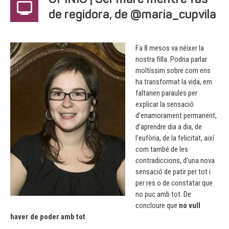
OPINIÓ | Ser mare mentre fas
de regidora, de @maria_cupvila
Fa 8 mesos va néixer la
nostra filla. Podria parlar
moltíssim sobre com ens
ha transformat la vida, em
faltarien paraules per
explicar la sensació
d’enamorament permanent,
d’aprendre dia a dia, de
l’eufòria, de la felicitat, així
com també de les
contradiccions, d’una nova
sensació de patir per tot i
per res o de constatar que
no puc amb tot. De
concloure que
no vull
haver de poder amb tot
.