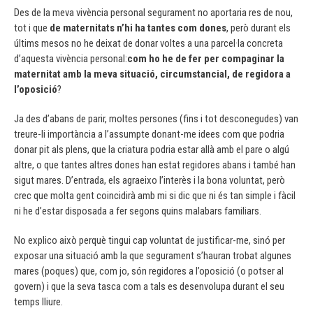
Des de la meva vivència personal segurament no aportaria res de nou,
tot i que
de maternitats n’hi ha tantes com dones
, però durant els
últims mesos no he deixat de donar voltes a una parcel·la concreta
d’aquesta vivència personal:
com ho he de fer per compaginar la
maternitat amb la meva situació, circumstancial, de regidora a
l’oposició
?
Ja des d’abans de parir, moltes persones (fins i tot desconegudes) van
treure-li importància a l’assumpte donant-me idees com que podria
donar pit als plens, que la criatura podria estar allà amb el pare o algú
altre, o que tantes altres dones han estat regidores abans i també han
sigut mares. D’entrada, els agraeixo l’interès i la bona voluntat, però
crec que molta gent coincidirà amb mi si dic que ni és tan simple i fàcil
ni he d’estar disposada a fer segons quins malabars familiars.
No explico això perquè tingui cap voluntat de justificar-me, sinó per
exposar una situació amb la que segurament s’hauran trobat algunes
mares (poques) que, com jo, són regidores a l’oposició (o potser al
govern) i que la seva tasca com a tals es desenvolupa durant el seu
temps lliure.