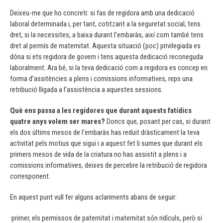
Deixeu-me que ho concreti: si fas de regidora amb una dedicació
laboral determinada i, per tant, cotitzant a la seguretat social, tens
dret, si la necessites, a baixa durant l’embaràs, així com també tens
dret al permís de maternitat. Aquesta situació (poc) privilegiada es
dóna si ets regidora de govern i tens aquesta dedicació reconeguda
laboralment. Ara bé, si la teva dedicació com a regidora es concep en
forma d’assitències a plens i comissions informatives, reps una
retribució lligada a l’assistència a aquestes sessions.
Què ens passa a les regidores que durant aquests fatídics
quatre anys volem ser mares?
Doncs que, posant per cas, si durant
els dos últims mesos de l’embaràs has reduit dràsticament la teva
activitat pels motius que sigui i a aquest fet li sumes que durant els
primers mesos de vida de la criatura no has assistit a plens i a
comissions informatives, deixes de percebre la retribució de regidora
corresponent.
En aquest punt vull fer alguns aclariments abans de seguir:
·primer, els permissos de paternitat i maternitat són ridículs, però si