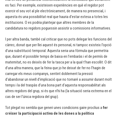
es faci. Per exemple, existeixen experiències en què el regidor pot
exercir el seu vot al ple electrònicament, de manera no presencial, i
aquesta és una possibilitat real que hauria d’estar extesa a totes les
institucions. O es podria plantejar que altres membres de la
candidatura no regidors poguessin assistir a comissions informatives.
I per altra banda, també cal criticar que no pots delegar les funcions del
càrrec, donat que per llei aquest és personal, ni tampoc existeix l’opció
d’una substitució temporal. Aquesta seria una fórmula que permetria
que, durant el possible temps de baixa en l’embaràs i el de permís de
maternitat, no es deixés de fer la tasca per a la qual t’han escollit. O dit
d’una altra manera, que la feina que jo he deixat de fer no l’hagin de
carregar els meus companys, sentint doblement la pressió
d’abandonar un nivell d’implicació que no tornaré a assumir durant molt
temps i la del traspàs d’una bona part d’aquesta responsabilitat als
altres regidors del grup, si és que n’hi ha (la situació seria extrema en el
cas de ser l’única regidora del grup).
Tot plegat no sembla que generi unes condicions gaire proclius a
fer
créixer la participació activa de les dones a la política