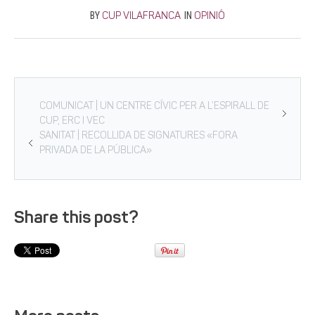
BY
IN
CUP VILAFRANCA
OPINIÓ
COMUNICAT | UN CENTRE CÍVIC PER A L’ESPIRALL DE
CUP, ERC I VEC
SANITAT | RECOLLIDA DE SIGNATURES «FORA
PRIVADA DE LA PÚBLICA»
Share this post?