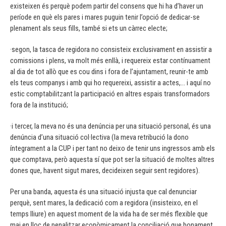
existeixen és perquè podem partir del consens que hi ha d’haver un
període en què els pares i mares puguin tenir l’opció de dedicar-se
plenament als seus fills, també si ets un càrrec electe;
·segon, la tasca de regidora no consisteix exclusivament en assistir a
comissions i plens, va molt més enllà, i requereix estar contínuament
al dia de tot allò que es cou dins i fora de l’ajuntament, reunir-te amb
els teus companys i amb qui ho requereixi, assistir a actes,… i aquí no
estic comptabilitzant la participació en altres espais transformadors
fora de la institució;
·i tercer, la meva no és una denúncia per una situació personal, és una
denúncia d’una situació col·lectiva (la meva retribució la dono
íntegrament a la CUP i per tant no deixo de tenir uns ingressos amb els
que comptava, però aquesta sí que pot ser la situació de moltes altres
dones que, havent sigut mares, decideixen seguir sent regidores).
Per una banda, aquesta és una situació injusta que cal denunciar
perquè, sent mares, la dedicació com a regidora (insisteixo, en el
temps lliure) en aquest moment de la vida ha de ser més flexible que
mai en lloc de penalitzar econòmicament la conciliació que bonament