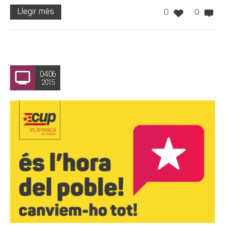
Llegir més
0
0
04.06
2015