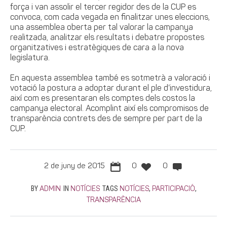
força i van assolir el tercer regidor des de la CUP es
convoca, com cada vegada en finalitzar unes eleccions,
una assemblea oberta per tal valorar la campanya
realitzada, analitzar els resultats i debatre propostes
organitzatives i estratègiques de cara a la nova
legislatura.
En aquesta assemblea també es sotmetrà a valoració i
votació la postura a adoptar durant el ple d’investidura,
així com es presentaran els comptes dels costos la
campanya electoral. Acomplint així els compromisos de
transparència contrets des de sempre per part de la
CUP.
2 de juny de 2015
0
0
BY
IN
TAGS
,
,
ADMIN
NOTÍCIES
NOTÍCIES
PARTICIPACIÓ
TRANSPARÈNCIA