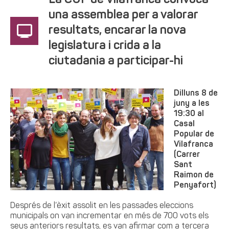
La CUP de Vilafranca convoca
una assemblea per a valorar
resultats, encarar la nova
legislatura i crida a la
ciutadania a participar-hi
Dilluns 8 de
juny a les
19:30 al
Casal
Popular de
Vilafranca
(Carrer
Sant
Raimon de
Penyafort)
Després de l’èxit assolit en les passades eleccions
municipals on van incrementar en més de 700 vots els
seus anteriors resultats, es van afirmar com a tercera