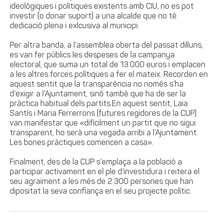
ideològiques i polítiques existents amb CIU, no es pot
investir (o donar suport) a una alcalde que no té
dedicació plena i exlcusiva al municipi.
Per altra banda, a l’assemblea oberta del passat dilluns,
es van fer públics les despeses de la campanya
electoral, que suma un total de 13.000 euros i emplacen
a les altres forces polítiques a fer el mateix. Recorden en
aquest sentit que la transparència no només s’ha
d’exigir a l’Ajuntament, sinó també que ha de ser la
pràctica habitual dels partits.En aquest sentit, Laia
Santís i Maria Ferrerrons (futures regidores de la CUP)
van manifestar que «difícilment un partit que no sigui
transparent, ho serà una vegada arribi a l’Ajuntament.
Les bones pràctiques comencen a casa».
Finalment, des de la CUP s’emplaça a la població a
participar activament en el ple d’investidura i reitera el
seu agraïment a les més de 2.300 persones que han
dipositat la seva confiança en el seu projecte polític.