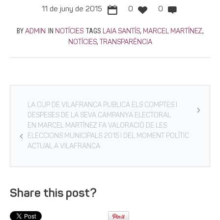
11 de juny de 2015
0
0
BY
IN
TAGS
,
,
ADMIN
NOTÍCIES
LAIA SANTÍS
MARCEL MARTÍNEZ
,
NOTÍCIES
TRANSPARÈNCIA
LA CUP DE VILAFRANCA PUBLICA ELS COMPTES I
DESPESES DE LA SEVA CAMPANYA ELECTORAL
EN MARCEL MARTÍNEZ FA VALORACIÓ DE LES
ELECCIONS MUNICIPALS 2015 I DEL MOMENT POLÍTIC
ACTUAL A VILAFRANCA
Share this post?