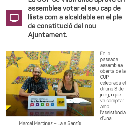
La CUP de Vilafranca aprova en
assemblea votar el seu cap de
llista com a alcaldable en el ple
de constitució del nou
Ajuntament.
En la
passada
assemblea
oberta de la
CUP
celebrada el
dilluns 8 de
juny, i que
va comptar
amb
l’assistència
d’una
Marcel Martínez – Laia Santís