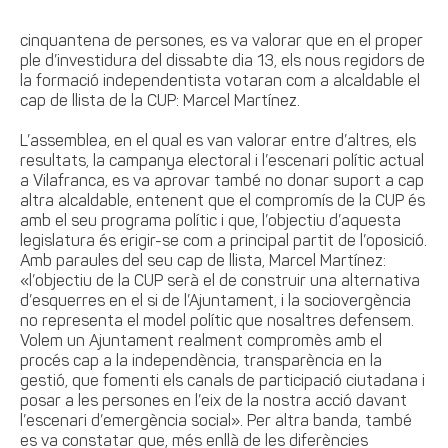
cinquantena de persones, es va valorar que en el proper
ple d’investidura del dissabte dia 13, els nous regidors de
la formació independentista votaran com a alcaldable el
cap de llista de la CUP: Marcel Martínez.
L’assemblea, en el qual es van valorar entre d’altres, els
resultats, la campanya electoral i l’escenari polític actual
a Vilafranca, es va aprovar també no donar suport a cap
altra alcaldable, entenent que el compromís de la CUP és
amb el seu programa polític i que, l’objectiu d’aquesta
legislatura és erigir-se com a principal partit de l’oposició.
Amb paraules del seu cap de llista, Marcel Martínez:
«l’objectiu de la CUP serà el de construir una alternativa
d’esquerres en el si de l’Ajuntament, i la sociovergència
no representa el model polític que nosaltres defensem.
Volem un Ajuntament realment compromès amb el
procés cap a la independència, transparència en la
gestió, que fomenti els canals de participació ciutadana i
posar a les persones en l’eix de la nostra acció davant
l’escenari d’emergència social». Per altra banda, també
es va constatar que, més enllà de les diferències