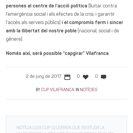
persones al centre de l’acció política
(lluitar contra
l’emergència social i els efectes de la crisi, i garantir
l’accés als serveis públics)
i el compromís ferm i sincer
amb la llibertat del nostre poble
(nacional, social i de
gènere).
Només així, serà possible “capgirar” Vilafranca
.
2 de juny de 2017
0
0
BY
IN
CUP VILAFRANCA
NOTÍCIES
NOTÍCIA | LES CUP CELEBREN QUE S’ESTUDIÏ LA