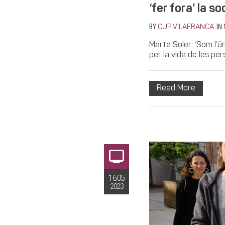
‘fer fora’ la s
BY
IN
CUP VILAFRANCA
Marta Soler: ‘Som l’ú
per la vida de les pers
Read More
16.05
2023