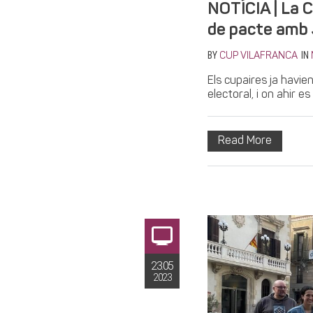
NOTÍCIA | La 
de pacte amb 
BY
IN
CUP VILAFRANCA
Els cupaires ja havie
electoral, i on ahir es
Read More
23.05
2023