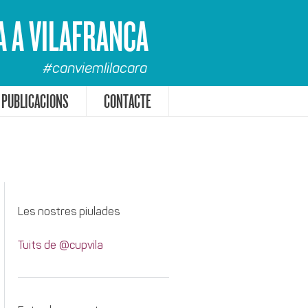
A A VILAFRANCA
#canviemlilacara
PUBLICACIONS
CONTACTE
Les nostres piulades
Tuits de @cupvila