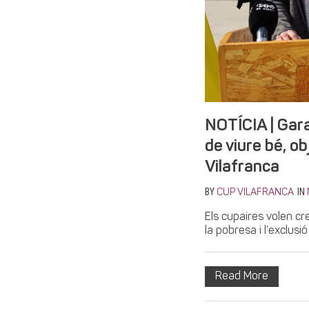
NOTÍCIA | Gara
de viure bé, ob
Vilafranca
BY
IN
CUP VILAFRANCA
Els cupaires volen cr
la pobresa i l’exclusi
Read More