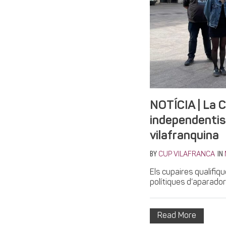
NOTÍCIA | La C
independentist
vilafranquina
BY
IN
CUP VILAFRANCA
Els cupaires qualifi
polítiques d’aparador”
Read More