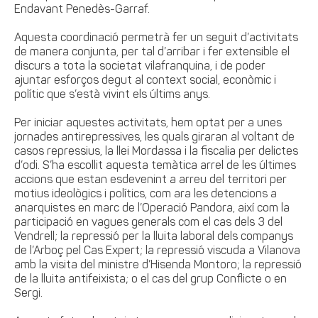
Endavant Penedès-Garraf.
Aquesta coordinació permetrà fer un seguit d’activitats
de manera conjunta, per tal d’arribar i fer extensible el
discurs a tota la societat vilafranquina, i de poder
ajuntar esforços degut al context social, econòmic i
polític que s’està vivint els últims anys.
Per iniciar aquestes activitats, hem optat per a unes
jornades antirepressives, les quals giraran al voltant de
casos repressius, la llei Mordassa i la fiscalia per delictes
d’odi. S’ha escollit aquesta temàtica arrel de les últimes
accions que estan esdevenint a arreu del territori per
motius ideològics i polítics, com ara les detencions a
anarquistes en marc de l’Operació Pandora, així com la
participació en vagues generals com el cas dels 3 del
Vendrell; la repressió per la lluita laboral dels companys
de l’Arboç pel Cas Expert; la repressió viscuda a Vilanova
amb la visita del ministre d’Hisenda Montoro; la repressió
de la lluita antifeixista; o el cas del grup Conflicte o en
Sergi.