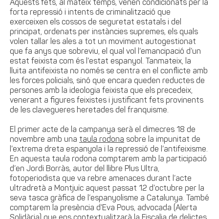
Aquests fets, al mateix temps, venen condicionats per la
forta repressió i intents de criminalització que
exerceixen els cossos de seguretat estatals i del
principat, ordenats per instàncies supremes, els quals
volen tallar les ales a tot un moviment autogestionat
que fa anys que sobreviu, el qual vol l’emancipació d’un
estat feixista com és l’estat espanyol. Tanmateix, la
lluita antifeixista no només se centra en el conflicte amb
les forces policials, sinó que encara queden reductes de
persones amb la ideologia feixista que els precedeix,
venerant a figures feixistes i justificant fets provinents
de les clavegueres heretades del franquisme.
El primer acte de la campanya serà el dimecres 18 de
novembre amb una
taula rodona
sobre la impunitat de
l’extrema dreta espanyola i la repressió de l’antifeixisme.
En aquesta taula rodona comptarem amb la participació
d’en Jordi Borràs, autor del llibre Plus Ultra,
fotoperiodista que va rebre amenaces durant l’acte
ultradretà a Montjuïc aquest passat 12 d’octubre per la
seva tasca gràfica de l’espanyolisme a Catalunya. També
comptarem la presència d’Eva Pous, advocada (Alerta
Solidària) que ens contextualitzarà la Fiscalia de delictes