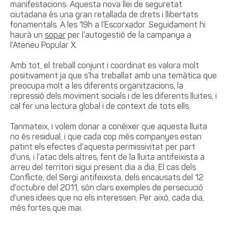
manifestacions. Aquesta nova llei de seguretat
ciutadana​ és una gran retallada de drets i llibertats
fonamentals. A les 19h a l’Escorxador. Seguidament hi
haurà un
sopar
per l’autogestió de la campanya a
l’Ateneu Popular X.
Amb tot, el treball conjunt i coordinat es valora molt
positivament ja que s’ha treballat amb una temàtica que
preocupa molt a les diferents organitzacions, la
repressió dels moviment socials i de les diferents lluites, i
cal fer una lectura global i de context de tots ells.
Tanmateix, i volem donar a conèixer que aquesta lluita
no és residual, i que cada cop més companyes estan
patint els efectes d’aquesta permissivitat per part
d’uns, i l’atac dels altres, fent de la lluita antifeixista a
arreu del territori sigui present dia a dia. El cas dels
Conflicte, del Sergi antifeixista, dels encausats del 12
d’octubre del 2011, són clars exemples de persecució
d’unes idees que no els interessen. Per això, cada dia,
més fortes que mai.