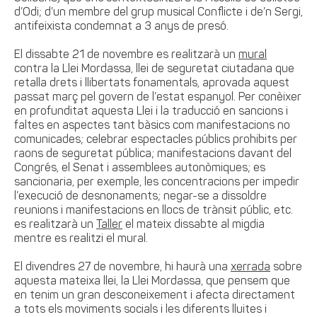
d’Odi; d’un membre del grup musical Conflicte i de’n Sergi,
antifeixista condemnat a 3 anys de presó.
El dissabte 21 de novembre es realitzarà un
mural
contra la Llei Mordassa, llei de seguretat ciutadana que
retalla drets i llibertats fonamentals, aprovada aquest
passat març pel govern de l’estat espanyol. Per conèixer
en profunditat aquesta Llei i la traducció en sancions i
faltes en aspectes tant bàsics com manifestacions no
comunicades; celebrar espectacles públics prohibits per
raons de seguretat pública; manifestacions davant del
Congrés, el Senat i assemblees autonòmiques; es
sancionaria, per exemple, les concentracions per impedir
l’execució de desnonaments; negar-se a dissoldre
reunions i manifestacions en llocs de trànsit públic, etc.
es realitzarà un
Taller
el mateix dissabte al migdia
mentre es realitzi el mural.
El divendres 27 de novembre, hi haurà una
xerrada
sobre
aquesta mateixa llei, la Llei Mordassa, que pensem que
en tenim un gran desconeixement i afecta directament
a tots els moviments socials i les diferents lluites i