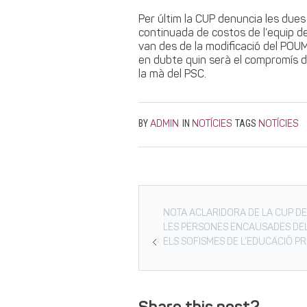
Per últim la CUP denuncia les dues 
continuada de costos de l’equip d
van des de la modificació del POUM p
en dubte quin serà el compromís d
la mà del PSC.
BY
IN
TAGS
ADMIN
NOTÍCIES
NOTÍCIES
NOTA ACLARIDORA DE LA CUP DE
LES PERSONES ENCAUSADES DE
ELS SOFISMES DE L’EDUCACIÓ P