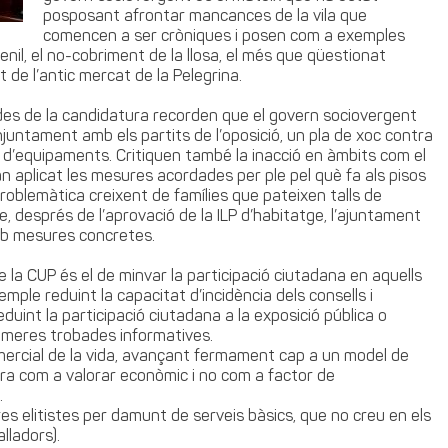
posposant afrontar mancances de la vila que
comencen a ser cròniques i posen com a exemples
nil, el no-cobriment de la llosa, el més que qüestionat
rt de l’antic mercat de la Pelegrina.
s, des de la candidatura recorden que el govern sociovergent
untament amb els partits de l’oposició, un pla de xoc contra
la d’equipaments. Critiquen també la inacció en àmbits com el
n aplicat les mesures acordades per ple pel què fa als pisos
 problemàtica creixent de famílies que pateixen talls de
 després de l’aprovació de la ILP d’habitatge, l’ajuntament
mb mesures concretes.
e la CUP és el de minvar la participació ciutadana en aquells
emple reduint la capacitat d’incidència dels consells i
duint la participació ciutadana a la exposició pública o
a meres trobades informatives.
mercial de la vida, avançant fermament cap a un model de
ura com a valorar econòmic i no com a factor de
.
s elitistes per damunt de serveis bàsics, que no creu en els
alladors).