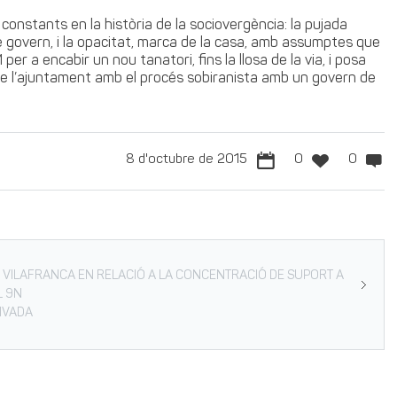
constants en la història de la sociovergència: la pujada
e govern, i la opacitat, marca de la casa, amb assumptes que
er a encabir un nou tanatori, fins la llosa de la via, i posa
e l’ajuntament amb el procés sobiranista amb un govern de
8 d'octubre de 2015
0
0
 VILAFRANCA EN RELACIÓ A LA CONCENTRACIÓ DE SUPORT A
L 9N
RIVADA