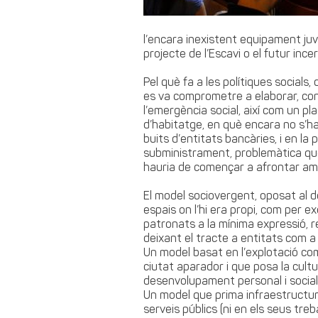
l’encara inexistent equipament juve
projecte de l’Escavi o el futur ince
Pel què fa a les polítiques social
es va comprometre a elaborar, conj
l’emergència social, així com un p
d’habitatge, en què encara no s’ha
buits d’entitats bancàries, i en la
subministrament, problemàtica que,
hauria de començar a afrontar a
El model sociovergent, oposat al d
espais on l’hi era propi, com per ex
patronats a la mínima expressió, re
deixant el tracte a entitats com 
Un model basat en l’explotació co
ciutat aparador i que posa la cult
desenvolupament personal i social
Un model que prima infraestructure
serveis públics (ni en els seus treb