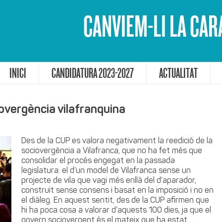
CANVIEM-LI LA CAR
INICI
CANDIDATURA 2023-2027
ACTUALITAT
overgència vilafranquina
Des de la CUP es valora negativament la reedició de la
sociovergència a Vilafranca, que no ha fet més que
consolidar el procés engegat en la passada
legislatura: el d’un model de Vilafranca sense un
projecte de vila que vagi més enllà del d’aparador,
construït sense consens i basat en la imposició i no en
el diàleg. En aquest sentit, des de la CUP afirmen que
hi ha poca cosa a valorar d’aquests 100 dies, ja que el
govern sociovergent és el mateix que ha estat