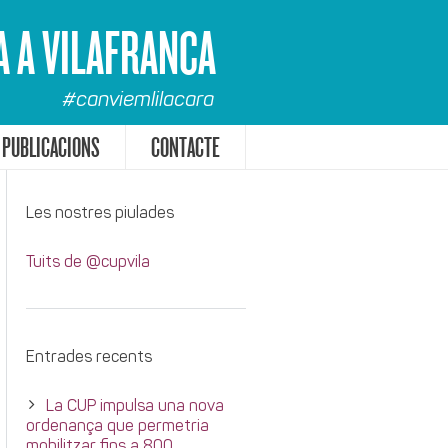
A A VILAFRANCA
#canviemlilacara
PUBLICACIONS
CONTACTE
Les nostres piulades
Tuits de @cupvila
Entrades recents
La CUP impulsa una nova
ordenança que permetria
mobilitzar fins a 800