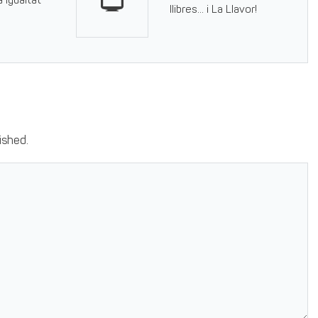
 igualtat
llibres… i La Llavor!
ished.