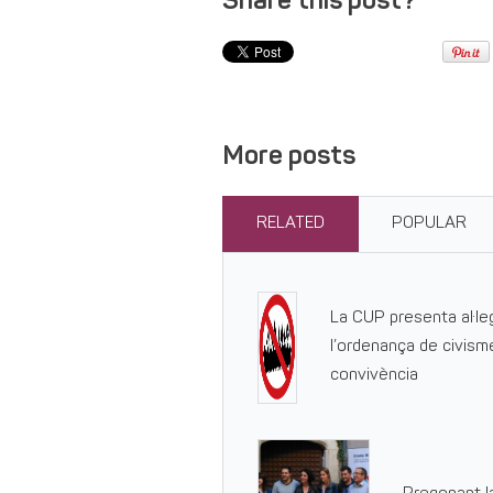
Share this post?
More posts
RELATED
POPULAR
La CUP presenta al·le
l’ordenança de civisme
convivència