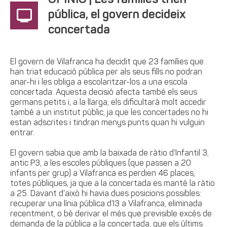
OPINIÓ | Les famílies trien
pública, el govern decideix
concertada
El govern de Vilafranca ha decidit que 23 famílies que
han triat educació pública per als seus fills no podran
anar-hi i les obliga a escolaritzar-los a una escola
concertada. Aquesta decisió afecta també els seus
germans petits i, a la llarga, els dificultarà molt accedir
també a un institut públic, ja que les concertades no hi
estan adscrites i tindran menys punts quan hi vulguin
entrar.
El govern sabia que amb la baixada de ràtio d’Infantil 3,
antic P3, a les escoles públiques (que passen a 20
infants per grup) a Vilafranca es perdien 46 places,
totes públiques, ja que a la concertada es manté la ràtio
a 25. Davant d’això hi havia dues posicions possibles:
recuperar una línia pública d’I3 a Vilafranca, eliminada
recentment, o bé derivar el més que previsible excés de
demanda de la pública a la concertada, que els últims