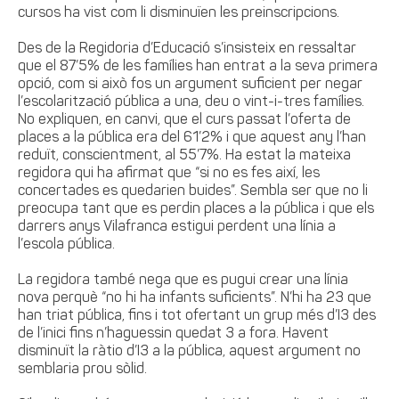
cursos ha vist com li disminuïen les preinscripcions.
Des de la Regidoria d’Educació s’insisteix en ressaltar
que el 87’5% de les famílies han entrat a la seva primera
opció, com si això fos un argument suficient per negar
l’escolarització pública a una, deu o vint-i-tres famílies.
No expliquen, en canvi, que el curs passat l’oferta de
places a la pública era del 61’2% i que aquest any l’han
reduït, conscientment, al 55’7%. Ha estat la mateixa
regidora qui ha afirmat que “si no es fes així, les
concertades es quedarien buides”. Sembla ser que no li
preocupa tant que es perdin places a la pública i que els
darrers anys Vilafranca estigui perdent una línia a
l’escola pública.
La regidora també nega que es pugui crear una línia
nova perquè “no hi ha infants suficients”. N’hi ha 23 que
han triat pública, fins i tot ofertant un grup més d’I3 des
de l’inici fins n’haguessin quedat 3 a fora. Havent
disminuït la ràtio d’I3 a la pública, aquest argument no
semblaria prou sòlid.