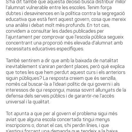
S’ha dit també que aquesta decisió busca distribuir millor
l’alumnat vulnerable entre les escoles. Tenim força
dubtes i desavinences en la política contra la segregació
educativa que està fent aquest govern, cosa que mereix
una anàlisi i debat molt més profunds. En tot cas,
convidem a consultar les dades publicades per
l’ajuntament per comprovar que l’escola pública segueix
concentrant una proporció més elevada d’alumnat amb
necessitats educatives específiques.
També sentirem a dir que amb la baixada de natalitat
inevitablement s’aniran perdent places, però què explica
que totes les que hem perdut aquest curs i els anteriors
siguin públiques? La resposta creiem que és senzilla,
només cal buscar-la a l’ideari polític de qui governi i als
interessos de qui respongui, massa sovint allunyats de la
defensa dels serveis públics i de garantir-ne l’accés
universal i la qualitat.
Tot apunta a que per al govern el problema sigui més
aviat que alguna escola concertada tingui menys
inscripcions o, donat el cas, s’hi perdin línies, i que
s’estigui forçant una demanda que tendeix a la baixa.