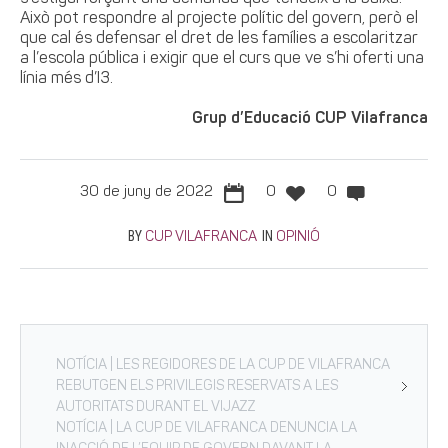
Això pot respondre al projecte polític del govern, però el
que cal és defensar el dret de les famílies a escolaritzar
a l’escola pública i exigir que el curs que ve s’hi oferti una
línia més d’I3.
Grup d’Educació CUP Vilafranca
30 de juny de 2022
0
0
BY
IN
CUP VILAFRANCA
OPINIÓ
NOTÍCIA | LES REGIDORES DE LA CUP DE VILAFRANCA
REBUTGEN ELS PRIVILEGIS RESERVATS A LES
AUTORITATS DURANT EL VIJAZZ
NOTÍCIA | LA CUP DE VILAFRANCA DENUNCIA LA