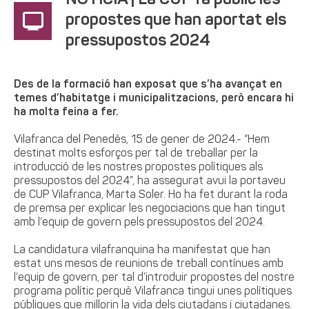
NOTÍCIA | La CUP fa públic les
propostes que han aportat els
pressupostos 2024
Des de la formació han exposat que s’ha avançat en
temes d’habitatge i municipalitzacions, però encara hi
ha molta feina a fer.
Vilafranca del Penedès, 15 de gener de 2024.- “Hem
destinat molts esforços per tal de treballar per la
introducció de les nostres propostes polítiques als
pressupostos del 2024”, ha assegurat avui la portaveu
de CUP Vilafranca, Marta Soler. Ho ha fet durant la roda
de premsa per explicar les negociacions que han tingut
amb l’equip de govern pels pressupostos del 2024.
La candidatura vilafranquina ha manifestat que han
estat uns mesos de reunions de treball contínues amb
l’equip de govern, per tal d’introduir propostes del nostre
programa polític perquè Vilafranca tingui unes polítiques
públiques que millorin la vida dels ciutadans i ciutadanes.