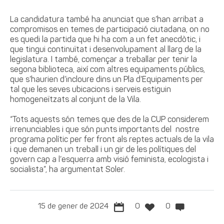
La candidatura també ha anunciat que s’han arribat a
compromisos en temes de participació ciutadana, on no
es quedi la partida que hi ha com a un fet anecdòtic, i
que tingui continuïtat i desenvolupament al llarg de la
legislatura. I també, començar a treballar per tenir la
segona biblioteca, així com altres equipaments públics,
que s’haurien d’incloure dins un Pla d’Equipaments per
tal que les seves ubicacions i serveis estiguin
homogeneïtzats al conjunt de la Vila.
“Tots aquests són temes que des de la CUP considerem
irrenunciables i que són punts importants del nostre
programa polític per fer front als reptes actuals de la vila
i que demanen un treball i un gir de les polítiques del
govern cap a l’esquerra amb visió feminista, ecologista i
socialista”, ha argumentat Soler.
15 de gener de 2024
0
0