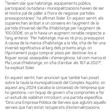
“Teníem clar que habitatge, equipaments públics,
participació ciutadana i municipalitzacions havien de ser
el nostre pal de paller a l’hora de negociar partides
pressupostàries”, ha afirmat Soler. En aquest sentit, els
cupaires han arribat a un consens en l’augment de la
partida d’inversió del Pla d’Habitatge per l’augment de
100.000€, on ja hi havia un augment notable respecte a
l’any anterior. “Per habitatge, mai es té prou pressupost.
A causa de la manca d’habitatge a la Vila, s’ha de fer una
inversió significativa al llarg dels pròxims anys, on
l’Ajuntament pugui comprar pisos per destinar-los a
lloguer social, assequible i d’emergència, tal com marca el
Pla Local d’Habitatge, on s’ha d’arribar als 167 al 2027”,
ha explicat Soler.
En aquest sentit, han anunciat que també han posat
sobre la taula la municipalització del Complex Aquàtic, on
aquest any 2024 s’acaba la concessió de l’empresa que
ho gestiona, i on l’equip de govern s’ha compromès a fer
un estudi de viabilitat introduint una partida específica.
“Dins una Empresa Pública de Serveis que aglutini aquells
serveis que han estat recuperats d’externalitzacions,