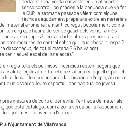
declarat zona verda convertit en un abocador
sense control i on gràcies a la denúncia que va fer
la CUP, la setmana passada vèiem com alguns
tècnics degudament preparats extreien materials
del material anomenat amiant, conegut popularment com a
un terreny que hauria de ser de gaudi dels veïns, fa més
n runes de tot tipus? I encara hi ha altres preguntes tant
an pres mesures de control sobre qui i què aboca a l’espai?
ara desconegut, de tot el material? S’ha valorat
 tenir aquell espai de lliure accés?
 en regla tots els permisos i llicències i estem segurs que
bsoluta legalitat de tot el que s’aboca en aquell espai i el
podem deixar de qüestionar és la ubicació de l’espai, al costat
nt d’un espai de lleure esportiu i pas habitual de joves i
 pres mesures de control per evitar l’entrada de materials
erreny que està catalogat com a zona verda per a l’abocament
adob que més li convenia a l’entorn.
P a l’Ajuntament de Vilafranca.