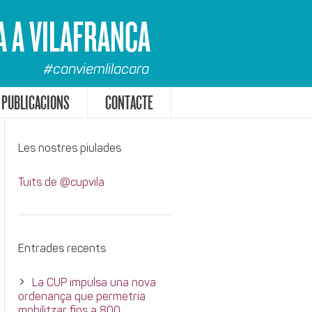
A A VILAFRANCA
#canviemlilacara
PUBLICACIONS
CONTACTE
Les nostres piulades
Tuits de @cupvila
Entrades recents
La CUP impulsa una nova
ordenança que permetria
mobilitzar fins a 800