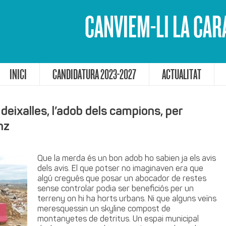
CANVIEM-LI LA CAR
INICI
CANDIDATURA 2023-2027
ACTUALITAT
deixalles, l’adob dels campions, per
nz
Que la merd
a és un bon adob ho sabien ja els avis
dels avis. El que potser no imaginaven era que
algú cregués que posar un abocador de restes
sense controlar podia ser beneficiós per un
terreny on hi ha horts urbans. Ni que alguns veïns
meresquessin un skyline compost de
montanyetes de detritus. Un espai municipal