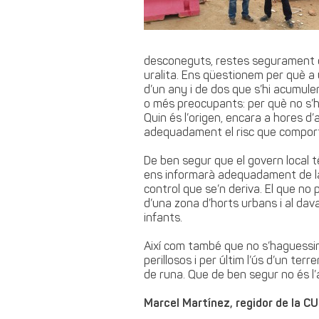
desconeguts, restes segurament 
uralita. Ens qüestionem per què a 
d’un any i de dos que s’hi acumule
o més preocupants: per què no s’h
Quin és l’origen, encara a hores d’
adequadament el risc que comporta
De ben segur que el govern local té
ens informarà adequadament de la a
control que se’n deriva. El que no 
d’una zona d’horts urbans i al dava
infants.
Així com també que no s’haguessin
perillosos i per últim l’ús d’un t
de runa. Que de ben segur no és l’
Marcel Martínez, regidor de la CU