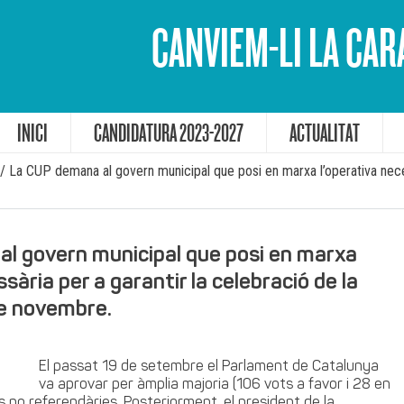
CANVIEM-LI LA CAR
INICI
CANDIDATURA 2023-2027
ACTUALITAT
/
La CUP demana al govern municipal que posi en marxa l’operativa neces
l govern municipal que posi en marxa
sària per a garantir la celebració de la
de novembre.
El passat 19 de setembre el Parlament de Catalunya
va aprovar per àmplia majoria (106 vots a favor i 28 en
rs no referendàries. Posteriorment, el president de la