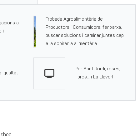
Trobada Agroalimentària de
gacions a
Productors i Consumidors: fer xarxa,
 i
buscar solucions i caminar juntes cap
a la sobirania alimentària
Per Sant Jordi, roses,
 igualtat
llibres… i La Llavor!
ished.