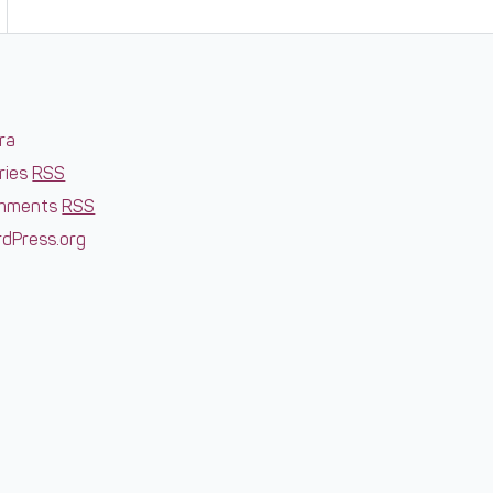
ra
ries
RSS
mments
RSS
dPress.org