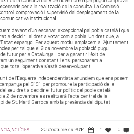
m èxit de la consulta del 9 de novembre i que pugui comprovar
ecessaris per a la realització de la consulta. La Comissió
 control, comprovació i supervisió del desplegament de la
comunicativa institucional.
uem davant d’un escenari excepcional pel poble català i que
ret a decidir i el dret a votar com a poble. Un dret que, a
l’Estat espanyol. Per aquest motiu, emplacem a l’Ajuntament
àncies per tal que el 9 de novembre la població pugui
de futur per a Catalunya. I per a garantir l’èxit de
zarem un seguiment constant i ens personarem a
 que tota l’operativa s’està desenvolupant.
conjunt de l’Esquerra Independentista anunciem que ens posem
 campanya pel Sí Sí i per promoure la participació de la
del seu dret a decidir el futur polític del poble català.
dia 2 de novembre es realitzarà l’acte central de la
pi de St. Martí Sarroca amb la presència del diputat
,
20 d'octubre de 2014
1
0
ÈNCIA
NOTÍCIES