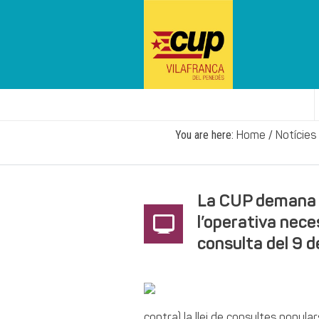
You are here:
/
Home
Notícies
La CUP demana a
l’operativa neces
consulta del 9 
contra) la llei de consultes popula