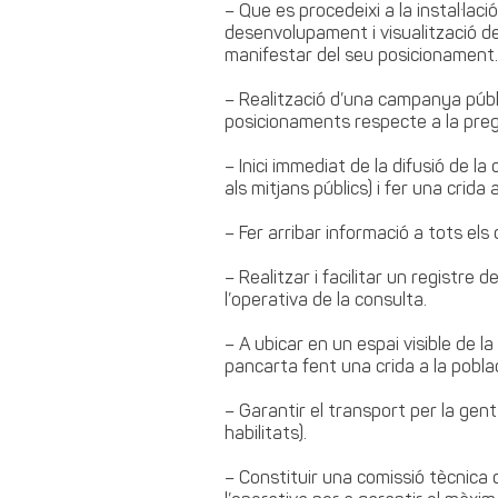
– Que es procedeixi a la instal·laci
desenvolupament i visualització de
manifestar del seu posicionament.
– Realització d’una campanya públi
posicionaments respecte a la preg
– Inici immediat de la difusió de l
als mitjans públics) i fer una crida 
– Fer arribar informació a tots els 
– Realitzar i facilitar un registre 
l’operativa de la consulta.
– A ubicar en un espai visible de 
pancarta fent una crida a la poblac
– Garantir el transport per la gent 
habilitats).
– Constituir una comissió tècnica