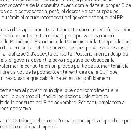
 convocatòria de la consulta fixant com a data el proper 9 de
és de la convocatòria, però, el decret va ser suspès pel
 a tràmit el recurs interposat pel govern espanyol del PP.
joria dels ajuntaments catalans (també el de Vilafranca) van
ia amb caràcter extraordinari) per aprovar una moció
 de Municipis i l’Associació de Municipis per la Independència,
 de la consulta del 9 de novembre i per posar-se a disposició
 la realització d’aquesta consulta. Posteriorment, i després
als, el govern, davant la seva negativa de desobeir la
ransformar la consulta en un procés participatiu, mantenint la
 el dret a vot de la població, entenent des de la CUP que
inexcusable que caldrà materialitzar políticament.
P demanem al govern municipal que doni compliment a la
i i a que treballi i faciliti les accions i els tràmits
’èxit de la consulta del 9 de novembre. Per tant, emplacem al
üent operativa:
alitat de Catalunya el màxim d’espais municipals disponibles per
antir l’èxit de participació.