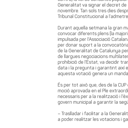
Generalitat va signar el decret de
novembre. Tan sols tres dies despr
Tribunal Constitucional a l’admetre
Durant aquella setmana la gran ma
convocar diferents plens (la major
impulsada per l’Associació Catalana
per donar suport a la convocatòria
de la Generalitat de Catalunya per
de llargues negociacions multilater
prohibició de l’Estat, va decidir t
data i la pregunta i garantint així
aquesta votació genera un mandat 
És per tot això que, des de la CU
moció aprovada en el Ple extraordinar
necessaris per a la realització i l
govern municipal a garantir la seg
– Traslladar i facilitar a la Gener
a poder realitzar les votacions i gar