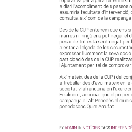
l’operativa per a garantir el màxi
a diari l’acompliment dels passos n
assumiria facultats d’intervenció,
consulta, així com de la campanya 
Des de la CUP entenem que ens sit
mai res ni ningú ens pot negar el d
pesar de tot està sent negat per 
a estar a l’alçada de les circumst
expressar lliurement la seva opció 
participació des de la CUP realit
l’Ajuntament per tal de comprovar
Així mateix, des de la CUP i del 
a treballar des d’avui mateix en la
societat vilafranquina en l’exercici 
Finalment, anunciar que el proper 
campanya a l’Alt Penedès al munici
penedesenc Quim Arrufat.
BY
IN
TAGS
ADMIN
NOTÍCIES
INDEPEND