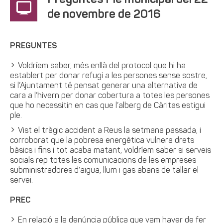
Preguntes Ple municipal del 22
de novembre de 2016
PREGUNTES
Voldríem saber, més enllà del protocol que hi ha
establert per donar refugi a les persones sense sostre,
si l’Ajuntament té pensat generar una alternativa de
cara a l’hivern per donar cobertura a totes les persones
que ho necessitin en cas que l’alberg de Càritas estigui
ple.
Vist el tràgic accident a Reus la setmana passada, i
corroborat que la pobresa energètica vulnera drets
bàsics i fins i tot acaba matant, voldríem saber si serveis
socials rep totes les comunicacions de les empreses
subministradores d’aigua, llum i gas abans de tallar el
servei.
PREC
En relació a la denúncia pública que vam haver de fer