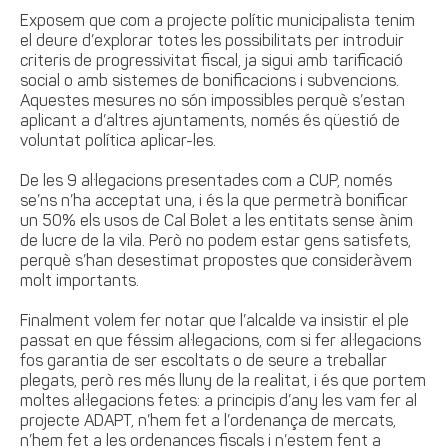
Exposem que com a projecte polític municipalista tenim
el deure d’explorar totes les possibilitats per introduir
criteris de progressivitat fiscal, ja sigui amb tarificació
social o amb sistemes de bonificacions i subvencions.
Aquestes mesures no són impossibles perquè s’estan
aplicant a d’altres ajuntaments, només és qüestió de
voluntat política aplicar-les.
De les 9 al·legacions presentades com a CUP, només
se’ns n’ha acceptat una, i és la que permetrà bonificar
un 50% els usos de Cal Bolet a les entitats sense ànim
de lucre de la vila. Però no podem estar gens satisfets,
perquè s’han desestimat propostes que consideràvem
molt importants.
Finalment volem fer notar que l’alcalde va insistir el ple
passat en que féssim al·legacions, com si fer al·legacions
fos garantia de ser escoltats o de seure a treballar
plegats, però res més lluny de la realitat, i és que portem
moltes al·legacions fetes: a principis d’any les vam fer al
projecte ADAPT, n’hem fet a l’ordenança de mercats,
n’hem fet a les ordenances fiscals i n’estem fent a