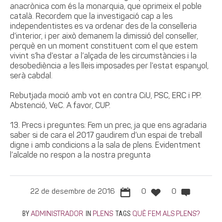
anacrònica com és la monarquia, que oprimeix el poble
català. Recordem que la investigació cap a les
independentistes es va ordenar des de la conselleria
d’interior, i per això demanem la dimissió del conseller,
perquè en un moment constituent com el que estem
vivint s’ha d’estar a l’alçada de les circumstàncies i la
desobediència a les lleis imposades per l’estat espanyol,
serà cabdal.
Rebutjada moció amb vot en contra CiU, PSC, ERC i PP.
Abstenció, VeC. A favor, CUP.
13. Precs i preguntes: Fem un prec, ja que ens agradaria
saber si de cara el 2017 gaudirem d’un espai de treball
digne i amb condicions a la sala de plens. Evidentment
l’alcalde no respon a la nostra pregunta
22 de desembre de 2016
0
0
BY
IN
TAGS
ADMINISTRADOR
PLENS
QUÈ FEM ALS PLENS?