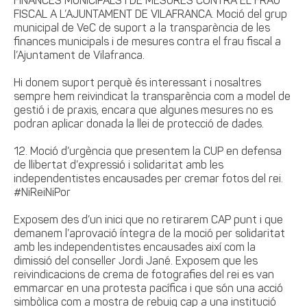
FINANCES MUNICIPALS I DE MESURES CONTRA EL FRAU
FISCAL A L’AJUNTAMENT DE VILAFRANCA. Moció del grup
municipal de VeC de suport a la transparència de les
finances municipals i de mesures contra el frau fiscal a
l’Ajuntament de Vilafranca.
Hi donem suport perquè és interessant i nosaltres
sempre hem reivindicat la transparència com a model de
gestió i de praxis, encara que algunes mesures no es
podran aplicar donada la llei de protecció de dades.
12. Moció d’urgència que presentem la CUP en defensa
de llibertat d’expressió i solidaritat amb les
independentistes encausades per cremar fotos del rei.
#NiReiNiPor
Exposem des d’un inici que no retirarem CAP punt i que
demanem l’aprovació íntegra de la moció per solidaritat
amb les independentistes encausades així com la
dimissió del conseller Jordi Jané. Exposem que les
reivindicacions de crema de fotografies del rei es van
emmarcar en una protesta pacífica i que són una acció
simbòlica com a mostra de rebuig cap a una institució