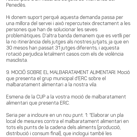
Penedès.
Hi donem suport perquè aquesta demanda passa per
una millora del servei i això repercuteix directament a les
persones que han de solucionar les seves
problemàtiques. D’altra banda demanem que es vetlli per
la no itinerància dels jutges als nostres jutjats, ja que en
30 mesos han passat 31 jutges diferents, i aquesta
rotació perjudica letalment casos com els de violència
masclista.
9. MOCIÓ SOBRE EL MALBARATAMENT ALIMENTARI. Moció
que presenta el grup municipal d’ERC sobre el
malbaratament alimentari a la nostra vila.
Esmena de la CUP a la vostra moció de malbaratament
alimentari que presenta ERC.
Seria per a incloure en un nou punt. 1: “Elaborar un pla
local de mesures contra el malbaratament alimentari en
tots els punts de la cadena dels aliments (producció,
distribució i consum final), que inclogui també les