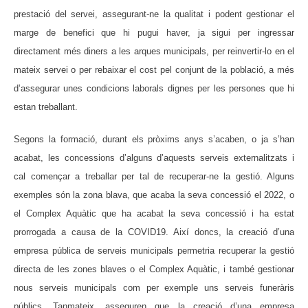
prestació del servei, assegurant-ne la qualitat i podent gestionar el
marge de benefici que hi pugui haver, ja sigui per ingressar
directament més diners a les arques municipals, per reinvertir-lo en el
mateix servei o per rebaixar el cost pel conjunt de la població, a més
d’assegurar unes condicions laborals dignes per les persones que hi
estan treballant.
Segons la formació, durant els pròxims anys s’acaben, o ja s’han
acabat, les concessions d’alguns d’aquests serveis externalitzats i
cal començar a treballar per tal de recuperar-ne la gestió. Alguns
exemples són la zona blava, que acaba la seva concessió el 2022, o
el Complex Aquàtic que ha acabat la seva concessió i ha estat
prorrogada a causa de la COVID19. Així doncs, la creació d’una
empresa pública de serveis municipals permetria recuperar la gestió
directa de les zones blaves o el Complex Aquàtic, i també gestionar
nous serveis municipals com per exemple uns serveis funeràris
públics. Tanmateix, asseguren que la creació d’una empresa