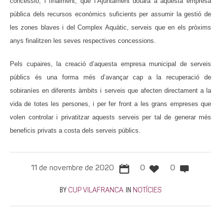
concessió; i finalment, que l’Ajuntament dotarà a aquesta empresa
pública dels recursos econòmics suficients per assumir la gestió de
les zones blaves i del Complex Aquàtic, serveis que en els pròxims
anys finalitzen les seves respectives concessions.
Pels cupaires, la creació d’aquesta empresa municipal de serveis
públics és una forma més d’avançar cap a la recuperació de
sobiraníes en diferents àmbits i serveis que afecten directament a la
vida de totes les persones, i per fer front a les grans empreses que
volen controlar i privatitzar aquests serveis per tal de generar més
beneficis privats a costa dels serveis públics.
11 de novembre de 2020
0
0
BY
IN
CUP VILAFRANCA
NOTÍCIES