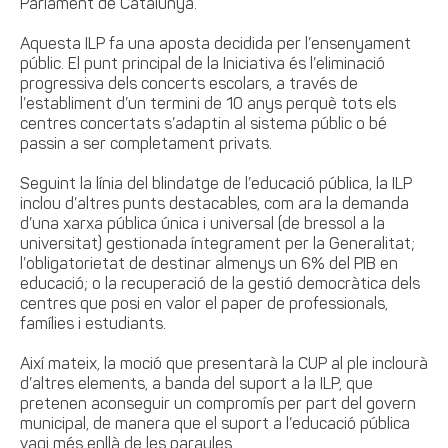
Parlament de Catalunya.
Aquesta ILP fa una aposta decidida per l’ensenyament
públic. El punt principal de la Iniciativa és l’eliminació
progressiva dels concerts escolars, a través de
l’establiment d’un termini de 10 anys perquè tots els
centres concertats s’adaptin al sistema públic o bé
passin a ser completament privats.
Seguint la línia del blindatge de l’educació pública, la ILP
inclou d’altres punts destacables, com ara la demanda
d’una xarxa pública única i universal (de bressol a la
universitat) gestionada íntegrament per la Generalitat;
l’obligatorietat de destinar almenys un 6% del PIB en
educació; o la recuperació de la gestió democràtica dels
centres que posi en valor el paper de professionals,
famílies i estudiants.
Així mateix, la moció que presentarà la CUP al ple inclourà
d’altres elements, a banda del suport a la ILP, que
pretenen aconseguir un compromís per part del govern
municipal, de manera que el suport a l’educació pública
vagi més enllà de les paraules.