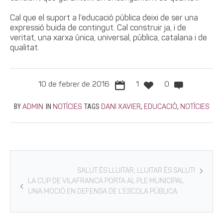
Cal que el suport a l’educació pública deixi de ser una
expressió buida de contingut. Cal construir ja, i de
veritat, una xarxa única, universal, pública, catalana i de
qualitat.
10 de febrer de 2016
1
0
BY
IN
TAGS
,
,
ADMIN
NOTÍCIES
DANI XAVIER
EDUCACIÓ
NOTÍCIES
SALUT ÉS LLUITAR, LLUITAR ÉS SALUT!
LA CUP DE VILAFRANCA PORTA AL PLE MUNICIPAL
UNA MOCIÓ EN DEFENSA DE L’ESCOLA PÚBLICA