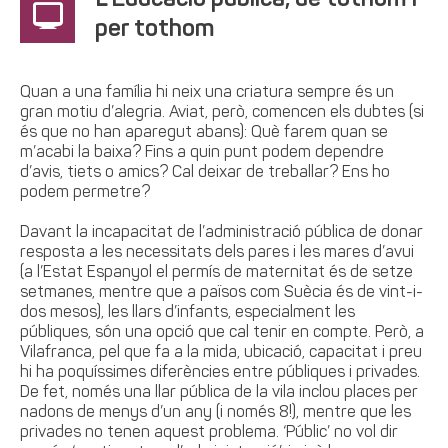
L’Educació pública, de tothom i
per tothom
Quan a una família hi neix una criatura sempre és un
gran motiu d’alegria. Aviat, però, comencen els dubtes (si
és que no han aparegut abans): Què farem quan se
m’acabi la baixa? Fins a quin punt podem dependre
d’avis, tiets o amics? Cal deixar de treballar? Ens ho
podem permetre?
Davant la incapacitat de l’administració pública de donar
resposta a les necessitats dels pares i les mares d’avui
(a l’Estat Espanyol el permís de maternitat és de setze
setmanes, mentre que a països com Suècia és de vint-i-
dos mesos), les llars d’infants, especialment les
públiques, són una opció que cal tenir en compte. Però, a
Vilafranca, pel que fa a la mida, ubicació, capacitat i preu
hi ha poquíssimes diferències entre públiques i privades.
De fet, només una llar pública de la vila inclou places per
nadons de menys d’un any (i només 8!), mentre que les
privades no tenen aquest problema. ‘Públic’ no vol dir