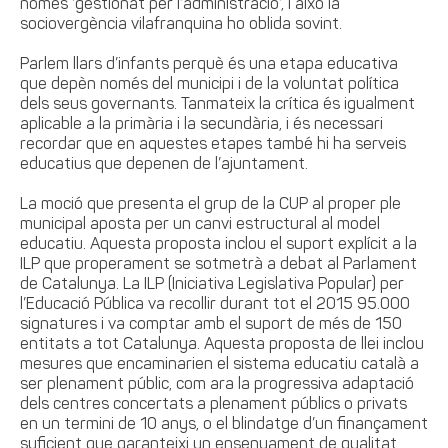
només ‘gestionat per l’administració’, i això la
sociovergència vilafranquina ho oblida sovint.
Parlem llars d’infants perquè és una etapa educativa
que depèn només del municipi i de la voluntat política
dels seus governants. Tanmateix la crítica és igualment
aplicable a la primària i la secundària, i és necessari
recordar que en aquestes etapes també hi ha serveis
educatius que depenen de l’ajuntament.
La moció que presenta el grup de la CUP al proper ple
municipal aposta per un canvi estructural al model
educatiu. Aquesta proposta inclou el suport explícit a la
ILP que properament se sotmetrà a debat al Parlament
de Catalunya. La ILP (Iniciativa Legislativa Popular) per
l’Educació Pública va recollir durant tot el 2015 95.000
signatures i va comptar amb el suport de més de 150
entitats a tot Catalunya. Aquesta proposta de llei inclou
mesures que encaminarien el sistema educatiu català a
ser plenament públic, com ara la progressiva adaptació
dels centres concertats a plenament públics o privats
en un termini de 10 anys, o el blindatge d’un finançament
suficient que garanteixi un ensenyament de qualitat.