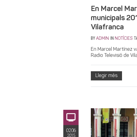
En Marcel Mart
municipals 201
Vilafranca
BY
IN
T
ADMIN
NOTÍCIES
En Marcel Martínez v
Radio Televisió de Vil
Llegir més
02.06
2015