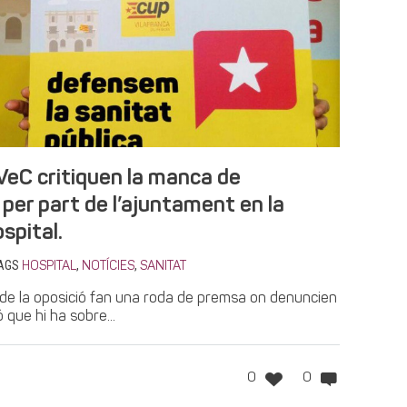
VeC critiquen la manca de
per part de l’ajuntament en la
ospital.
AGS
,
,
HOSPITAL
NOTÍCIES
SANITAT
s de la oposició fan una roda de premsa on denuncien
 que hi ha sobre...
0
0