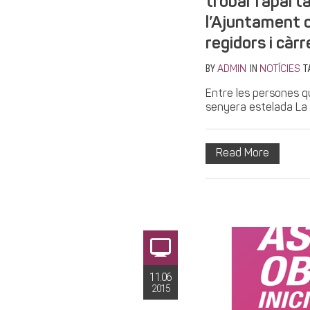
trobar l’apart
l’Ajuntament o
regidors i càr
BY
IN
T
ADMIN
NOTÍCIES
Entre les persones qu
senyera estelada La 
Read More
11.06
2015