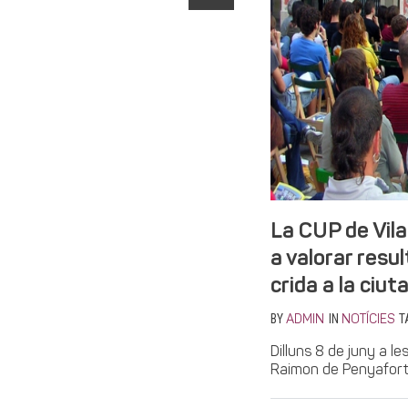
La CUP de Vil
a valorar resul
crida a la ciut
BY
IN
T
ADMIN
NOTÍCIES
Dilluns 8 de juny a l
Raimon de Penyafort) 