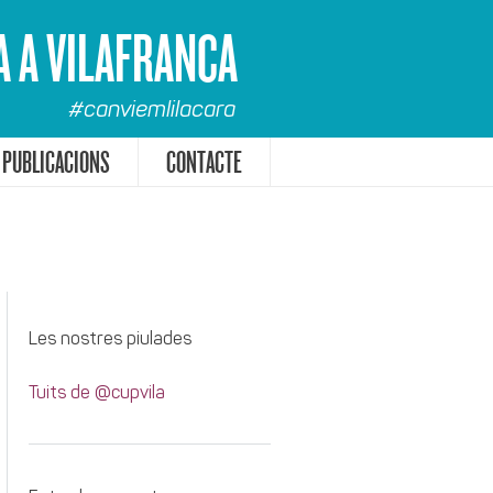
A A VILAFRANCA
#canviemlilacara
PUBLICACIONS
CONTACTE
Les nostres piulades
Tuits de @cupvila