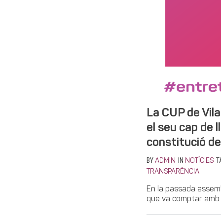
La CUP de Vil
el seu cap de l
constitució d
BY
IN
T
ADMIN
NOTÍCIES
TRANSPARÈNCIA
En la passada assembl
que va comptar amb l’