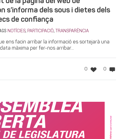
at de la pàgina del web de
n s’informa dels sous i dietes dels
recs de confiança
AGS
,
,
NOTÍCIES
PARTICIPACIÓ
TRANSPARÈNCIA
e ens facin arribar la informació es sortejarà una
data màxima per fer-nos arribar...
0
0