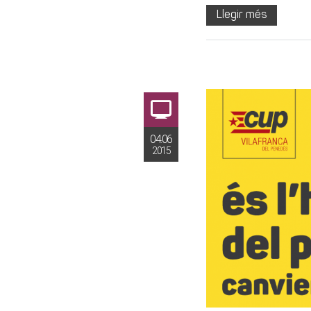
Llegir més
04.06
2015