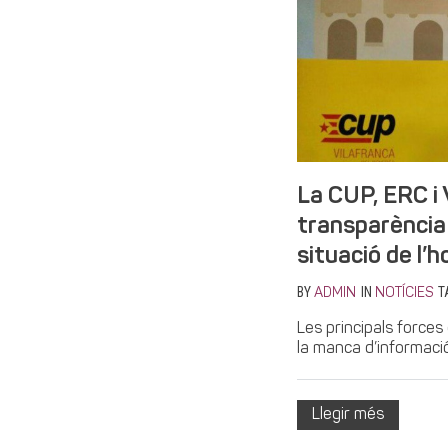
La CUP, ERC i 
transparència 
situació de l’h
BY
IN
T
ADMIN
NOTÍCIES
Les principals force
la manca d’informació
Llegir més