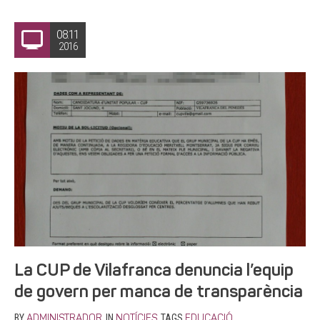
08.11
2016
La CUP de Vilafranca denuncia l’equip
de govern per manca de transparència
BY
IN
TAGS
,
ADMINISTRADOR
NOTÍCIES
EDUCACIÓ