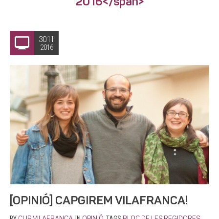
2016</span>
30.11
2016
[OPINIÓ] CAPGIREM VILAFRANCA!
BY
IN
TAGS
,