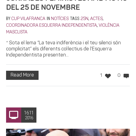
DEL 25 DE NOVEMBRE
BY
IN
TAGS
,
,
CUP VILAFRANCA
NOTÍCIES
25N
ACTES
,
COORDINADORA ESQUERRA INDEPENDENTISTA
VIOLÈNCIA
MASCLISTA
* Sota el lema “La teva indiferència i el teu silenci són
complicitat” els diferents col·lectius de l’Esquerra
Independentista presenten...
Read More
1
0
16.11
2016