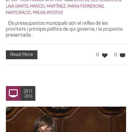
CUP VILAFRANCA
OPINIÓ
BLOC DE LES REGIDORES
,
,
,
LAIA SANTÍS
MARCEL MARTÍNEZ
MARIA FERRERONS
,
PARTICIPACIÓ
PRESSUPOSTOS
Els pressupostos municipals són el reflex de les
prioritats i principis polítics de qui governa, i la proposta
presentada...
Read More
0
0
28.11
2016