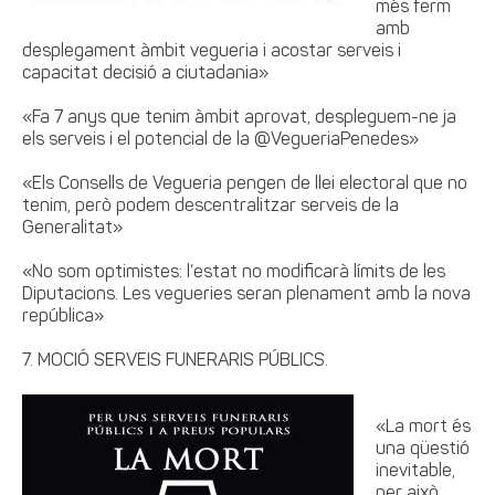
més ferm
amb
desplegament àmbit vegueria i acostar serveis i
capacitat decisió a ciutadania»
«Fa 7 anys que tenim àmbit aprovat, despleguem-ne ja
els serveis i el potencial de la @VegueriaPenedes»
«Els Consells de Vegueria pengen de llei electoral que no
tenim, però podem descentralitzar serveis de la
Generalitat»
«No som optimistes: l’estat no modificarà límits de les
Diputacions. Les vegueries seran plenament amb la nova
república»
7. MOCIÓ SERVEIS FUNERARIS PÚBLICS.
«La mort és
una qüestió
inevitable,
per això