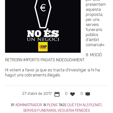
presentem
aquesta
proposta,
per uns
serveis
funeraris
públics
d’àmbit
comarcal»
8. MOCIÓ
RETRORN IMPORTS PAGATS INDEGUDAMENT.
Hi votem a favor ja que es tracta d’investigar si hi ha
hagut uns cobraments il·legals.
27 d'abril de 2017
0
0
BY
IN
TAGS
,
ADMINISTRADOR
PLENS
QUÈ FEM ALS PLENS?
,
SERVEIS FUNERARIS
VEGUERIA PENEDÈS